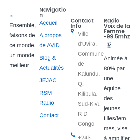
Navigatio
n
Contact
Radio
Accueil
Ensemble,
Info
Voix de la
Femme
Ville
faisons de
A propos
-99.5mhz
d’Uvira,
ce monde,
de AVID
Commune
un monde
Blog &
Animée à
de
meilleur
Actualités
80% par
Kalundu,
une
JEJAC
Q.
équipe
RSM
Kilibula,
des
Radio
Sud-Kivu
jeunes
R D
Contact
filles/fem
Congo
mes, vise
+243
à amplifier