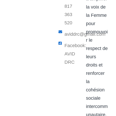
817
la voix de
363
la Femme
520
pour
promouvoi
aviddrc@gmail.com​
r le
Facebook:
respect de
AVID
leurs
DRC
droits et
renforcer
la
cohésion
sociale
intercomm
unautaire.