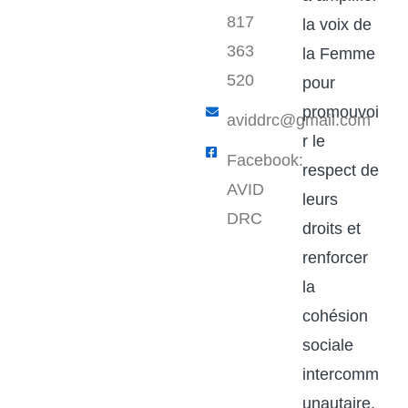
817
la voix de
363
la Femme
520
pour
promouvoi
aviddrc@gmail.com​
r le
Facebook:
respect de
AVID
leurs
DRC
droits et
renforcer
la
cohésion
sociale
intercomm
unautaire.