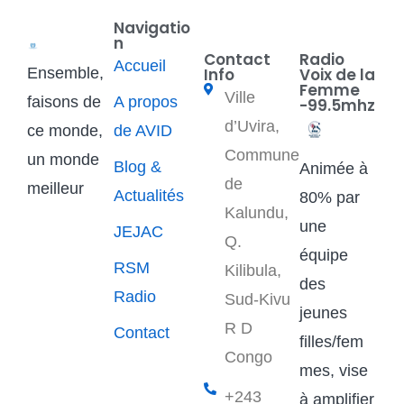
Navigatio
n
Contact
Radio
Accueil
Ensemble,
Info
Voix de la
Femme
Ville
faisons de
A propos
-99.5mhz
d’Uvira,
ce monde,
de AVID
Commune
un monde
Blog &
Animée à
de
meilleur
Actualités
80% par
Kalundu,
une
JEJAC
Q.
équipe
RSM
Kilibula,
des
Radio
Sud-Kivu
jeunes
R D
Contact
filles/fem
Congo
mes, vise
+243
à amplifier