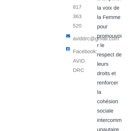
817
la voix de
363
la Femme
520
pour
promouvoi
aviddrc@gmail.com​
r le
Facebook:
respect de
AVID
leurs
DRC
droits et
renforcer
la
cohésion
sociale
intercomm
unautaire.