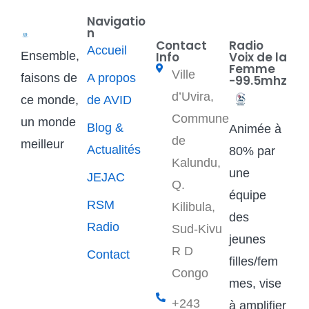
Navigatio
n
Contact
Radio
Accueil
Ensemble,
Info
Voix de la
Femme
Ville
faisons de
A propos
-99.5mhz
d’Uvira,
ce monde,
de AVID
Commune
un monde
Blog &
Animée à
de
meilleur
Actualités
80% par
Kalundu,
une
JEJAC
Q.
équipe
RSM
Kilibula,
des
Radio
Sud-Kivu
jeunes
R D
Contact
filles/fem
Congo
mes, vise
+243
à amplifier