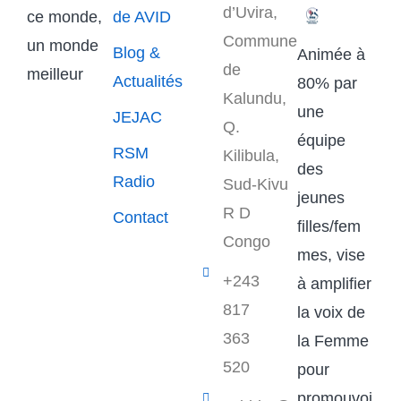
d’Uvira,
ce monde,
de AVID
Commune
un monde
Blog &
Animée à
de
meilleur
Actualités
80% par
Kalundu,
une
JEJAC
Q.
équipe
RSM
Kilibula,
des
Radio
Sud-Kivu
jeunes
R D
Contact
filles/fem
Congo
mes, vise
+243
à amplifier
817
la voix de
363
la Femme
520
pour
promouvoi