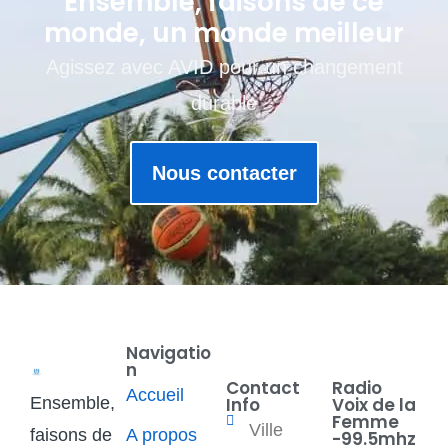
Ensemble, faisons de ce
monde, un monde meilleur
Agissez avec AVID pour un changement
durable
Nous contacter
Navigatio
n
Contact
Radio
Accueil
Ensemble,
Info
Voix de la
Femme
Ville
faisons de
A propos
-99.5mhz