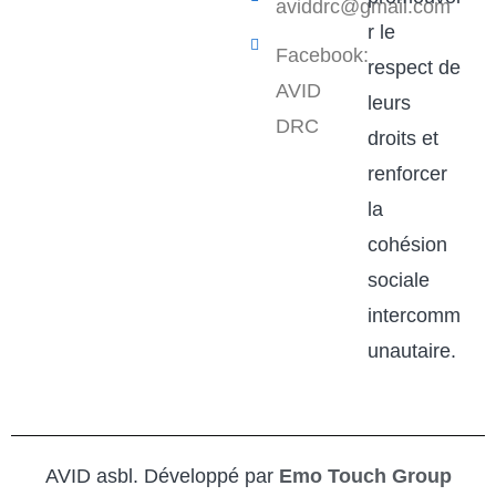
aviddrc@gmail.com​
r le
Facebook:
respect de
AVID
leurs
DRC
droits et
renforcer
la
cohésion
sociale
intercomm
unautaire.
AVID asbl. Développé par
Emo Touch Group