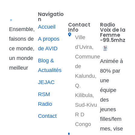
Navigatio
n
Contact
Radio
Accueil
Ensemble,
Info
Voix de la
Femme
Ville
faisons de
A propos
-99.5mhz
d’Uvira,
ce monde,
de AVID
Commune
un monde
Blog &
Animée à
de
meilleur
Actualités
80% par
Kalundu,
une
JEJAC
Q.
équipe
RSM
Kilibula,
des
Radio
Sud-Kivu
jeunes
R D
Contact
filles/fem
Congo
mes, vise