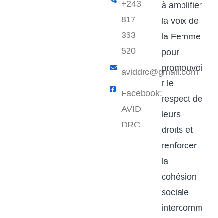
+243
à amplifier
817
la voix de
363
la Femme
520
pour
promouvoi
aviddrc@gmail.com​
r le
Facebook:
respect de
AVID
leurs
DRC
droits et
renforcer
la
cohésion
sociale
intercomm