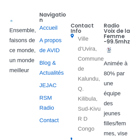
Navigatio
n
Contact
Radio
Accueil
Ensemble,
Info
Voix de la
Femme
Ville
faisons de
A propos
-99.5mhz
d’Uvira,
ce monde,
de AVID
Commune
un monde
Blog &
Animée à
de
meilleur
Actualités
80% par
Kalundu,
une
JEJAC
Q.
équipe
RSM
Kilibula,
des
Radio
Sud-Kivu
jeunes
R D
Contact
filles/fem
Congo
mes, vise