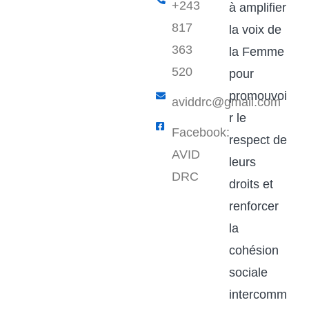
+243
à amplifier
817
la voix de
363
la Femme
520
pour
promouvoi
aviddrc@gmail.com​
r le
Facebook:
respect de
AVID
leurs
DRC
droits et
renforcer
la
cohésion
sociale
intercomm