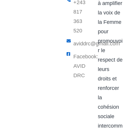
+243
à amplifier
817
la voix de
363
la Femme
520
pour
promouvoi
aviddrc@gmail.com​
r le
Facebook:
respect de
AVID
leurs
DRC
droits et
renforcer
la
cohésion
sociale
intercomm