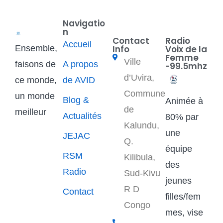
Navigatio
n
Contact
Radio
Accueil
Ensemble,
Info
Voix de la
Femme
Ville
faisons de
A propos
-99.5mhz
d’Uvira,
ce monde,
de AVID
Commune
un monde
Blog &
Animée à
de
meilleur
Actualités
80% par
Kalundu,
une
JEJAC
Q.
équipe
RSM
Kilibula,
des
Radio
Sud-Kivu
jeunes
R D
Contact
filles/fem
Congo
mes, vise